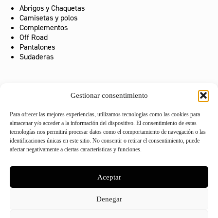
Abrigos y Chaquetas
Camisetas y polos
Complementos
Off Road
Pantalones
Sudaderas
ACCESORIOS
Gestionar consentimiento
Para ofrecer las mejores experiencias, utilizamos tecnologías como las cookies para
almacenar y/o acceder a la información del dispositivo. El consentimiento de estas
Asientos y confort
tecnologías nos permitirá procesar datos como el comportamiento de navegación o las
Escape y rendimiento
identificaciones únicas en este sitio. No consentir o retirar el consentimiento, puede
Estética y personalización
afectar negativamente a ciertas características y funciones.
Protección y seguridad
Política de cookies (UE)
Política de privacidad
Cambios y devoluciones
Aceptar
Denegar
© 2026 - Triumph Málaga by
Oferplay