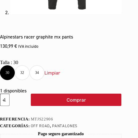
Alpinestars racer graphite mx pants
130,99
€
IVA incluido
Talla
30
Limpiar
30
32
34
1 disponibles
Alpinestars
Comprar
racer
graphite
mx
pants
REFERENCIA:
MTJS22906
cantidad
OFF ROAD
PANTALONES
CATEGORÍAS:
,
Pago seguro garantizado