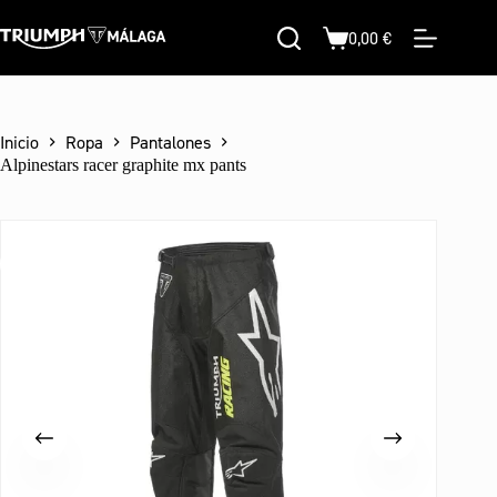
Saltar
al
0,00
€
Carro
contenido
de
compra
Inicio
Ropa
Pantalones
Alpinestars racer graphite mx pants