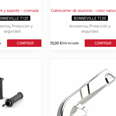
re y soporte – cromada
Cubrecárter de aluminio – color natur
ONNEVILLE T120
BONNEVILLE T120
sorios
,
Protección y
Accesorios
,
Protección y
seguridad
seguridad
270,00
€
COMPRAR
COMPRAR
o
IVA incluido