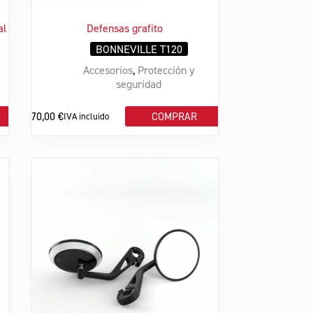
al
Defensas grafito
BONNEVILLE T120
Accesorios
,
Protección y
seguridad
270,00
€
COMPRAR
IVA incluido