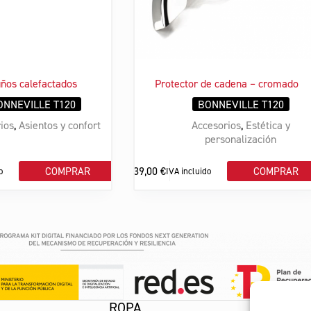
uños calefactados
Protector de cadena – cromado
ONNEVILLE T120
BONNEVILLE T120
ios
,
Asientos y confort
Accesorios
,
Estética y
personalización
139,00
€
COMPRAR
COMPRAR
o
IVA incluido
ROPA