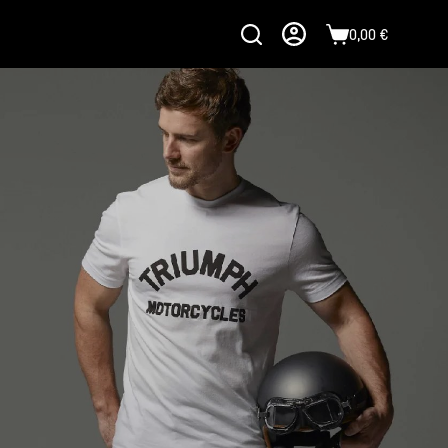
0,00
€
Carro
de
compra