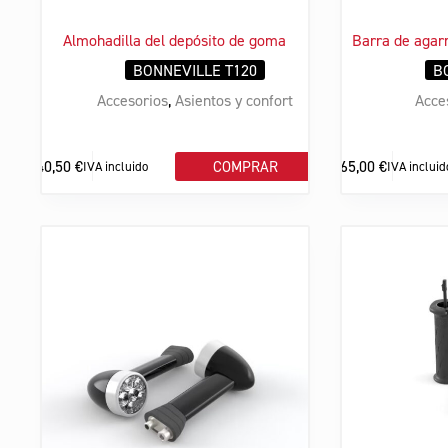
Almohadilla del depósito de goma
Barra de agar
BONNEVILLE T120
B
Accesorios
,
Asientos y confort
Acce
40,50
€
265,00
€
COMPRAR
IVA incluido
IVA incluid