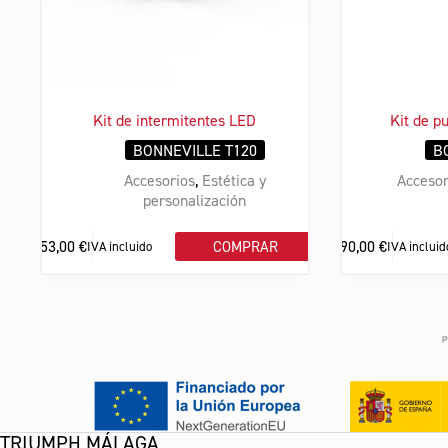
Kit de intermitentes LED
Kit de p
BONNEVILLE T120
B
Accesorios
,
Estética y
Accesor
personalización
153,00
€
290,00
€
COMPRAR
IVA incluido
IVA incluid
TRIUMPH MÁLAGA