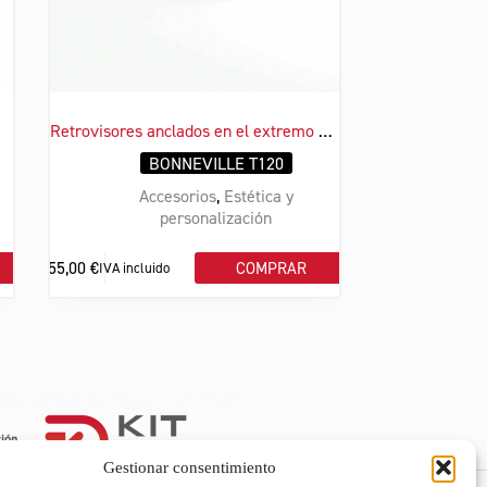
Retrovisores anclados en el extremo del manillar mecanizados
BONNEVILLE T120
Accesorios
,
Estética y
personalización
255,00
€
COMPRAR
IVA incluido
Gestionar consentimiento
ACCESORIOS